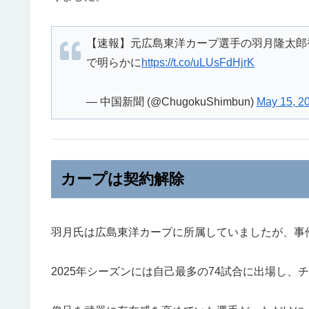
【速報】元広島東洋カープ選手の羽月隆太郎
で明らかに
https://t.co/uLUsFdHjrK
— 中国新聞 (@ChugokuShimbun)
May 15, 2
カープは契約解除
羽月氏は広島東洋カープに所属していましたが、事
2025年シーズンには自己最多の74試合に出場し、