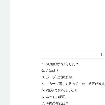
目
羽月隆太郎は何した？
判決は？
カープは契約解除
「カープ選手も吸っていた」発言が波紋
X投稿で何を語った？
ネットの反応
今後の焦点は？