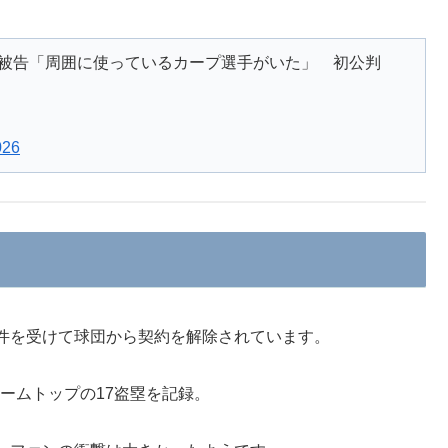
被告「周囲に使っているカープ選手がいた」 初公判
026
件を受けて球団から契約を解除されています。
チームトップの17盗塁を記録。