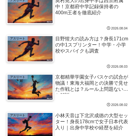
奥村晃大の出身中学は西京附属
アスリート
中！京都府中学記録保持者の
400m王者を徹底紹介
2026.08.04
目野惺大の読み方は？身長171cm
アスリート
の中1スプリンター！中学・小学
校やスパイクも調査
2026.08.03
京都精華学園女子バスケの試合が
アスリート
物議！東海大福岡との決勝で見せ
た作戦とは？ルール上問題ないの
か解説
2026.08.02
小林天音は下北沢成徳の大型セッ
アスリート
ター！身長178cmで女子日本代表
入り｜出身中学校や経歴を紹介