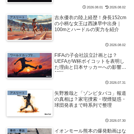
2026.08.01
2026.08.02
吉永優衣の陸上経歴！身長152cm
アスリート
の小柄な女王は西諫早中出身｜
100mとハードルの実力を紹介
2026.08.02
FIFAの子会社設立計画とは？
ワールドカップ2026
UEFAがW杯ボイコットを表明し
た理由と日本サッカーへの影響を
解説
2026.07.31
矢野雅哉と「ゾンビタバコ」報道
アスリート
の真相は？家宅捜索・喫煙疑惑・
球団発表まで時系列で整理
2026.07.30
イオンモール熊本の爆発動画はな
事件・事故