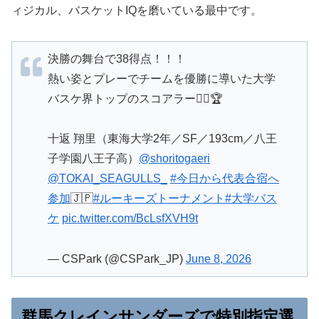
ィジカル、バスケットIQを磨いている最中です。
決勝の舞台で38得点！！！
熱い姿とプレーでチームを優勝に導いた大学
バスケ界トップのスコアラー❤️‍🔥🏆
十返 翔里（東海大学2年／SF／193cm／八王
子学園八王子高）
@shoritogaeri
@TOKAI_SEAGULLS_
#今日から代表合宿へ
参加
🇯🇵
#ルーキーズトーナメント
#大学バス
ケ
pic.twitter.com/BcLsfXVH9t
— CSPark (@CSPark_JP)
June 8, 2026
群馬クレインサンダーズで特別指定選