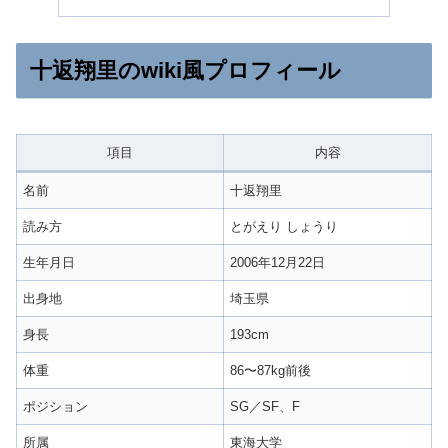
十返翔里のwiki風プロフィール
項目
内容
名前
十返翔里
読み方
とがえり しょうり
生年月日
2006年12月22日
出身地
埼玉県
身長
193cm
体重
86〜87kg前後
ポジション
SG／SF、F
所属
東海大学