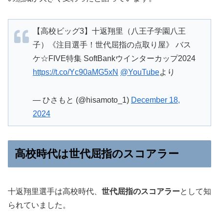
【高校ビッグ3】十返翔里（八王子学園八王
子）《注目選手！世代屈指の点取り屋》 バス
ケ☆FIVE特集 SoftBankウインターカップ2024
https://t.co/Yc90aMG5xN
@YouTube
より
— ひさもと (@hisamoto_1)
December 18,
2024
高校時代は世代屈指のスコアラー
十返翔里選手は高校時代、
世代屈指のスコアラー
として知
られていました。