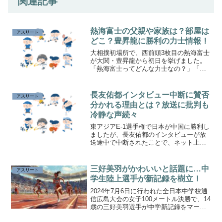
関連記事
熱海富士の父親や家族は？部屋は
アスリート
どこ？豊昇龍に勝利の力士情報！
大相撲初場所で、西前頭3枚目の熱海富士
が大関・豊昇龍から初日を挙げました。
「熱海富士ってどんな力士なの？」「父
親や家族のエピソードは？」といった関
心が高まっています。熱海富士のこれま
での歩みや家族、部屋に関する情報を詳
長友佑都インタビュー中断に賛否
アスリート
しくお届けします。
分かれる理由とは？放送に批判も
冷静な声続々
東アジアE-1選手権で日本が中国に勝利し
ましたが、長友佑都のインタビューが放
送途中で中断されたことで、ネット上で
は賛否が分かれています。
三好美羽がかわいいと話題に…中
アスリート
学生陸上選手が新記録を樹立！
2024年7月6日に行われた全日本中学校通
信広島大会の女子100メートル決勝で、14
歳の三好美羽選手が中学新記録をマー
ク！記録だけではなくかわいらしいルッ