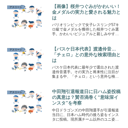
クスも話題になっています。三好選手に
ついて詳しくご紹介します。
【画像】桜井つぐみがかわいい！
アスリート
金メダルの実力と愛される魅力と
は
パリオリンピックで女子レスリング57キ
ロ級で金メダルを獲得した桜井つぐみ選
手。かわいいビジュアルと親しみやすい
キャラクターも話題を呼んでいます。彼
女の競技での強さの秘密や、プライベー
トでの姿、そして多くのファンに愛され
【バスケ日本代表】渡邉伶音…
アスリート
る理由をご紹介します。
「チェロ」との意外な検索理由と
は
バスケ日本代表に最年少で選出された渡
邉伶音選手。その実力と将来性に注目が
集まる中、「チェロ」という意外な検索
キーワードが話題に。その真相と見分け
方に迫ります。
中田翔引退報道日に日ハム姿投稿
アスリート
の真意は？賛否渦巻く“意味深イ
ンスタ”を考察
中日ドラゴンズの中田翔選手が引退報道
当日に、日本ハム時代の後ろ姿をインス
タに投稿。現所属チーム以外のユニ姿に
SNSで賛否が渦巻いています。その背景