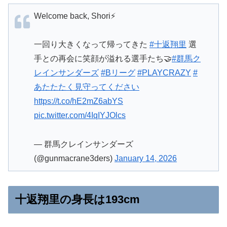
Welcome back, Shori⚡️
一回り大きくなって帰ってきた
#十返翔里
選
手との再会に笑顔が溢れる選手たち🤝
#群馬ク
レインサンダーズ
#Bリーグ
#PLAYCRAZY
#
あたたたく見守ってください
https://t.co/hE2mZ6abYS
pic.twitter.com/4IqIYJOlcs
— 群馬クレインサンダーズ
(@gunmacrane3ders)
January 14, 2026
十返翔里の身長は193cm