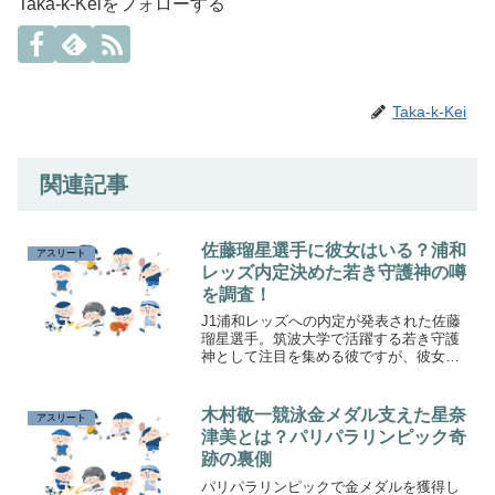
Taka-k-Keiをフォローする
Taka-k-Kei
関連記事
佐藤瑠星選手に彼女はいる？浦和
アスリート
レッズ内定決めた若き守護神の噂
を調査！
J1浦和レッズへの内定が発表された佐藤
瑠星選手。筑波大学で活躍する若き守護
神として注目を集める彼ですが、彼女は
いるのか気になるという声が多く上がっ
ています。佐藤選手の経歴やプライベー
トに迫りつつ、噂の真相を徹底調査しま
木村敬一競泳金メダル支えた星奈
アスリート
した。
津美とは？パリパラリンピック奇
跡の裏側
パリパラリンピックで金メダルを獲得し