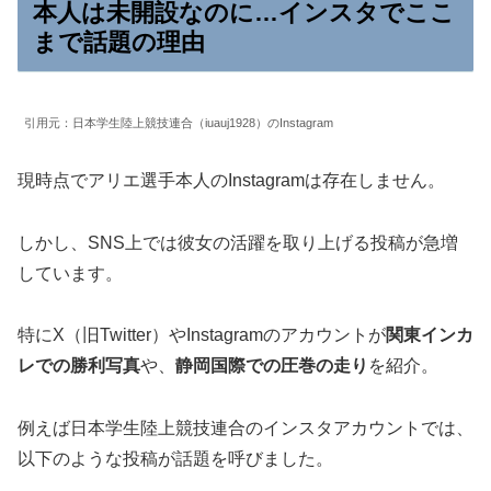
本人は未開設なのに…インスタでここ
まで話題の理由
引用元：日本学生陸上競技連合（iuauj1928）のInstagram
現時点でアリエ選手本人のInstagramは存在しません。
しかし、SNS上では彼女の活躍を取り上げる投稿が急増
しています。
特にX（旧Twitter）やInstagramのアカウントが
関東インカ
レでの勝利写真
や、
静岡国際での圧巻の走り
を紹介。
例えば日本学生陸上競技連合のインスタアカウントでは、
以下のような投稿が話題を呼びました。