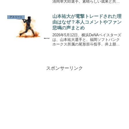
清岡幸大郎選手。素晴らしい成果と共に
身長についても気になる声が多いです。
清岡選手の金メダル獲得までの道のり
と、彼の身長に関する詳細な情報を掘り
山本祐大が電撃トレードされた理
アスリート
下げていきます。
由はなぜ？本人コメントやファン
悲鳴の声まとめ
2026年5月12日、横浜DeNAベイスターズ
は、山本祐大選手と、福岡ソフトバンク
ホークス所属の尾形崇斗投手、井上朋也
選手による交換トレード成立を発表しま
した。正捕手級の選手だっただけに、
「なぜ今？」「理解できない」という声
が相次いでいます。
スポンサーリンク