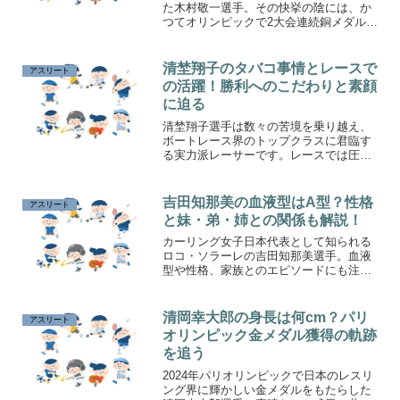
た木村敬一選手。その快挙の陰には、か
つてオリンピックで2大会連続銅メダルを
獲得した星奈津美さんの存在がありまし
た。星さんが木村選手をどのようにサポ
ートし、二人の絆がどれほど強いものか
清埜翔子のタバコ事情とレースで
アスリート
を掘り下げていきます。
の活躍！勝利へのこだわりと素顔
に迫る
清埜翔子選手は数々の苦境を乗り越え、
ボートレース界のトップクラスに君臨す
る実力派レーサーです。レースでは圧倒
的な集中力を発揮し、プライベートでは
気さくな一面も。そんな彼女の最近の活
躍や気になるタバコの噂、そして彼女の
吉田知那美の血液型はA型？性格
アスリート
素顔に迫ります。
と妹・弟・姉との関係も解説！
カーリング女子日本代表として知られる
ロコ・ソラーレの吉田知那美選手。血液
型や性格、家族とのエピソードにも注目
が集まっています。血液型A型から見える
性格や彼女を支える妹・弟・姉との関係
についてご紹介します！
清岡幸大郎の身長は何cm？パリ
アスリート
オリンピック金メダル獲得の軌跡
を追う
2024年パリオリンピックで日本のレスリ
ング界に輝かしい金メダルをもたらした