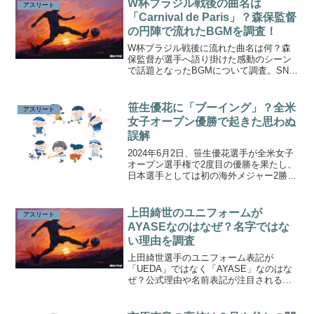
W杯ブラジル戦後の曲名は
アスリート
「Carnival de Paris」？森保監督
の円陣で流れたBGMを調査！
W杯ブラジル戦後に流れた曲名は何？森
保監督が選手へ語り掛けた感動のシーン
で話題となったBGMについて調査。SNS
で有力視される「Carnival de Paris」説や
高校野球応援歌との声も紹介します。
笹生優花に「ブーイング」？全米
アスリート
女子オープン優勝で起きた思わぬ
誤解
2024年6月2日、笹生優花選手が全米女子
オープン選手権で2度目の優勝を果たし、
日本選手としては初の海外メジャー2勝目
の快挙を達成。しかし、優勝の瞬間にブ
ーイングとも取れる声が聞かれたという
SNSの投稿が話題に。真相を探りまし
上田綺世のユニフォームが
アスリート
た。
AYASEなのはなぜ？名字ではな
い理由を調査
上田綺世選手のユニフォーム表記が
「UEDA」ではなく「AYASE」なのはな
ぜ？公式理由や名前表記が注目される背
景、海外で話題になった理由をわかりや
すく整理します。