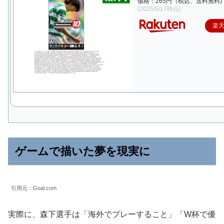
価格：265円（税込、送料無料)
(2025/5/17時点)
楽
ゲームで描いた夢を現実に
引用元：Goal.com
実際に、森下選手は「海外でプレーすること」「W杯で優