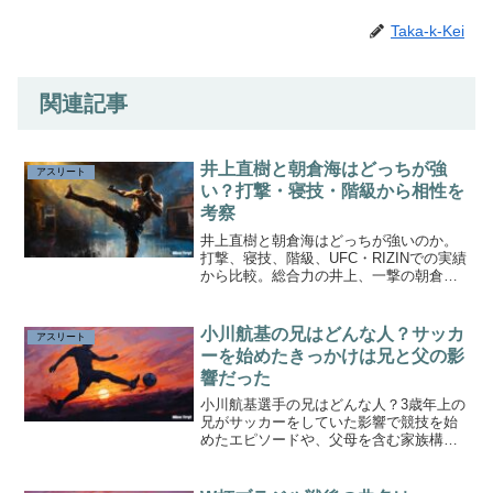
Taka-k-Kei
関連記事
井上直樹と朝倉海はどっちが強
アスリート
い？打撃・寝技・階級から相性を
考察
井上直樹と朝倉海はどっちが強いのか。
打撃、寝技、階級、UFC・RIZINでの実績
から比較。総合力の井上、一撃の朝倉と
いう構図で対戦した場合の展開を考察し
ます。
小川航基の兄はどんな人？サッカ
アスリート
ーを始めたきっかけは兄と父の影
響だった
小川航基選手の兄はどんな人？3歳年上の
兄がサッカーをしていた影響で競技を始
めたエピソードや、父母を含む家族構
成、兄のサッカー実力、幼少期から日本
代表FWに成長するまでの原点をまとめま
した。