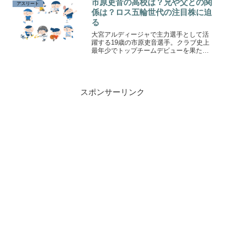
市原吏音の高校は？兄や父との関
アスリート
係は？ロス五輪世代の注目株に迫
る
大宮アルディージャで主力選手として活
躍する19歳の市原吏音選手。クラブ史上
最年少でトップチームデビューを果た
し、ロス五輪世代の有望株として注目を
集めています。彼の出身高校や家族構
成、特に兄や父との関係について詳しく
掘り下げていきます。
スポンサーリンク