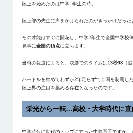
陸上を始めたのは中学1年生の時。
陸上部の先生に声をかけられたのがきっかけだった
その才能はすぐに開花し、中学2年生で全国中学校
見事に
全国の頂点
に立ちます。
当時の報道によると、決勝でのタイムは
13秒98
（追
ハードルを始めてわずか2年足らずで全国を制覇し
陸上界の注目を集める存在となったのです。
栄光から一転…高校・大学時代に直
中学時代に世代のトップに立った中島選手ですが、