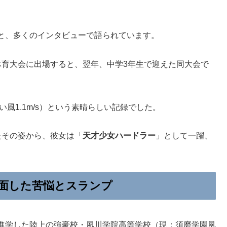
と、多くのインタビューで語られています。
体育大会に出場すると、翌年、中学3年生で迎えた同大会で
い風1.1m/s）という素晴らしい記録でした。
たその姿から、彼女は「
天才少女ハードラー
」として一躍、
面した苦悩とスランプ
進学した陸上の強豪校・夙川学院高等学校（現：須磨学園夙