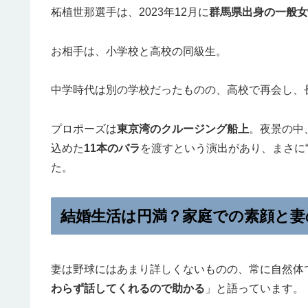
柘植世那選手は、2023年12月に
群馬県出身の一般女
お相手は、小学校と高校の同級生。
中学時代は別の学校だったものの、高校で再会し、
プロポーズは
東京湾のクルージング船上
。夜景の中
込めた
11本のバラ
を渡すという演出があり、まさに
た。
結婚生活は円満？家庭での素顔と妻
妻は野球にはあまり詳しくないものの、常に自然体
わらず話してくれるので助かる
」と語っています。