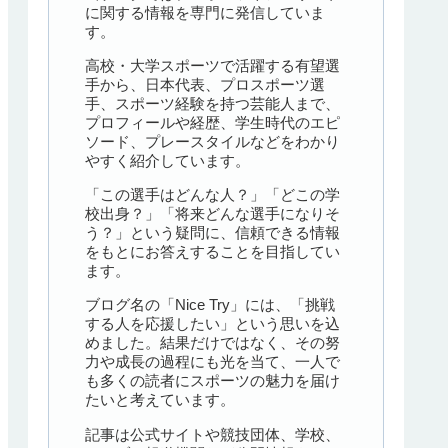
に関する情報を専門に発信していま
す。
高校・大学スポーツで活躍する有望選
手から、日本代表、プロスポーツ選
手、スポーツ経験を持つ芸能人まで、
プロフィールや経歴、学生時代のエピ
ソード、プレースタイルなどをわかり
やすく紹介しています。
「この選手はどんな人？」「どこの学
校出身？」「将来どんな選手になりそ
う？」という疑問に、信頼できる情報
をもとにお答えすることを目指してい
ます。
ブログ名の「Nice Try」には、「挑戦
する人を応援したい」という思いを込
めました。結果だけではなく、その努
力や成長の過程にも光を当て、一人で
も多くの読者にスポーツの魅力を届け
たいと考えています。
記事は公式サイトや競技団体、学校、