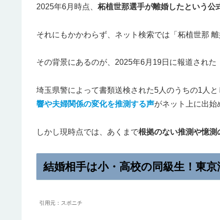
2025年6月時点、
柘植世那選手が離婚したという公
それにもかかわらず、ネット検索では「柘植世那 
その背景にあるのが、2025年6月19日に報道され
埼玉県警によって書類送検された5人のうちの1人
響や夫婦関係の変化を推測する声
がネット上に出始
しかし現時点では、あくまで
根拠のない推測や憶測
結婚相手は小・高校の同級生！東京
引用元：スポニチ