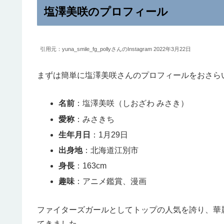
塩澤美咲のプロフィール
引用元：yuna_smile_fg_pollyさんのInstagram 2022年3月22日
まずは簡単に塩澤美咲さんのプロフィールをおさら
名前
：塩澤美咲（しおざわ みさき）
愛称
：みさきち
生年月日
：1月29日
出身地
：北海道江別市
身長
：163cm
趣味
：アニメ鑑賞、漫画
ファイターズガールとしてトップの人気を誇り、華
てきました。