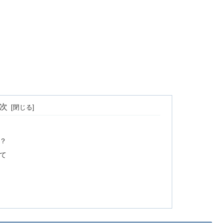
次
？
て