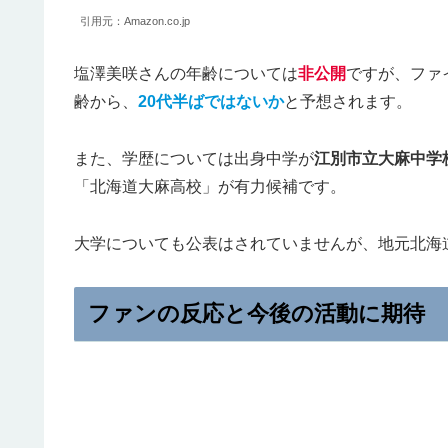
引用元：Amazon.co.jp
塩澤美咲さんの年齢については
非公開
ですが、ファ
齢から、
20代半ばではないか
と予想されます。
また、学歴については出身中学が
江別市立大麻中学
「北海道大麻高校」が有力候補です。
大学についても公表はされていませんが、地元北海
ファンの反応と今後の活動に期待