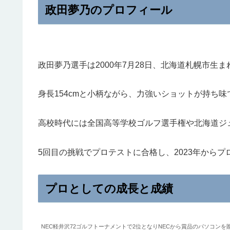
政田夢乃のプロフィール
政田夢乃選手は2000年7月28日、北海道札幌市生
身長154cmと小柄ながら、力強いショットが持ち味
高校時代には全国高等学校ゴルフ選手権や北海道ジ
5回目の挑戦でプロテストに合格し、2023年から
プロとしての成長と成績
NEC軽井沢72ゴルフトーナメントで2位となりNECから賞品のパソコンを贈呈された政田夢乃選手 引