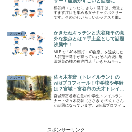
サー！腹筋がすごいと話題に
松谷綺（まつたに きら）選手は、最近ま
すます注目を集める女子キックボクサー
です。そのかわいらしいルックスと鍛え
抜かれた腹筋がSNSやメディアで話題に
なっています。この記事では、松谷綺選
手の経歴や魅力について画像と共に詳し
かきたねキッチンと大谷翔平の意
アスリート
く紹介します。
外な接点とは？手土産として話題
沸騰中！
MLBで「40本塁打・40盗塁」を達成した
大谷翔平選手が持っていたその紙袋に亀
田製菓の柿の種専門店「かきたねキッチ
ン」のロゴが！大谷選手が選んだこの手
土産の背景や、どこで購入できるのか、
なぜこんなにも話題になっているのかを
佐々木花音（トレイルラン）の
アスリート
詳しく解説します。
wikiプロフィール！中学校や年齢
は？宮城・富谷市の天才トレイル
ランナーが話題
宮城県富谷市在住の中学生トレイルラン
ナー・佐々木花音（ささき かのん）さん
が話題になっています。wiki風プロフィー
ルや経歴についてまとめました。
スポンサーリンク