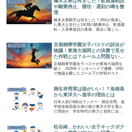
橋木太希は何をした？飲酒運転説
アスリート
や騎乗停止、寝坊・遅刻の噂を整
理
橋木太希騎手は何をした？JRAが発表し
た重大な非行と1年間の騎乗停止、飲酒運
転・人身事故説の真偽、過去に報じられ
た寝坊や調教遅刻の噂、引退や免許更新
への影響を事実と未確認情報に分けて解
説します。
京都精華学園女子バスケの試合が
アスリート
物議！東海大福岡との決勝で見せ
た作戦とは？ルール上問題ないの
か解説
京都精華学園女子バスケが東海大福岡を
破り、2026年インターハイで優勝。SNS
で物議を醸したゴール下の作戦やスクリ
ーンのルール、留学生起用への批判、試
合結果を分かりやすく解説します。
桐生祥秀実は頭がいい！？洛南高
アスリート
から東洋大へ進学の理由とは
日本人初の9秒台ランナー・桐生祥秀。進
学校洛南高校出身の彼が東洋大学を選ん
だ理由や、学生時代の努力と知性に迫り
ます。
松谷綺…かわいい女子キックボク
アスリート