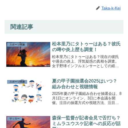
Taka-k-Kei
関連記事
松本里乃にタトゥーはある？彼氏
スポーツ関連
の噂や炎上歴も調査！
松本里乃にタトゥーはある？現在の彼氏
や過去の炎上、浮気疑惑の真相を調査。
女子野球インフルエンサーとしての経歴
やグラビア活動も紹介します。
夏の甲子園抽選会2025はいつ？
スポーツ関連
組み合わせと視聴情報
2025年夏の甲子園組み合わせ抽選会は、8
月1日にオンライン、3日に本会議を開
催。注目の抽選方式や視聴方法、注目校
の対戦カードも解説します。
森保一監督が記者会見で舌打ち？
サッカー
ミムラユウスケ記者への反応が話