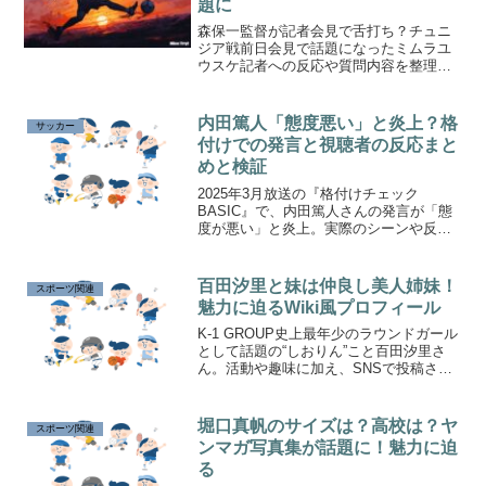
題に
森保一監督が記者会見で舌打ち？チュニ
ジア戦前日会見で話題になったミムラユ
ウスケ記者への反応や質問内容を整理し
ました
内田篤人「態度悪い」と炎上？格
サッカー
付けでの発言と視聴者の反応まと
めと検証
2025年3月放送の『格付けチェック
BASIC』で、内田篤人さんの発言が「態
度が悪い」と炎上。実際のシーンや反応
をもとに真意を検証します。
百田汐里と妹は仲良し美人姉妹！
スポーツ関連
魅力に迫るWiki風プロフィール
K-1 GROUP史上最年少のラウンドガール
として話題の“しおりん”こと百田汐里さ
ん。活動や趣味に加え、SNSで投稿され
た可愛い妹とのツーショットが大注目さ
れています。経歴や家族とのエピソー
ド、彼女の特技や今後の活躍についてご
堀口真帆のサイズは？高校は？ヤ
スポーツ関連
紹介します。
ンマガ写真集が話題に！魅力に迫
る