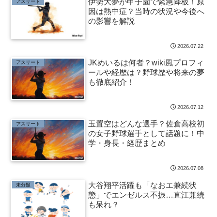
伊勢大夢が甲子園で緊急降板！原
アスリート
因は熱中症？当時の状況や今後へ
の影響を解説
2026.07.22
JKめいるは何者？wiki風プロフィ
アスリート
ールや経歴は？野球歴や将来の夢
も徹底紹介！
2026.07.12
玉置空はどんな選手？佐倉高校初
アスリート
の女子野球選手として話題に！中
学・身長・経歴まとめ
2026.07.08
大谷翔平活躍も「なおエ兼続状
未分類
態」でエンゼルス不振…直江兼続
も呆れ？