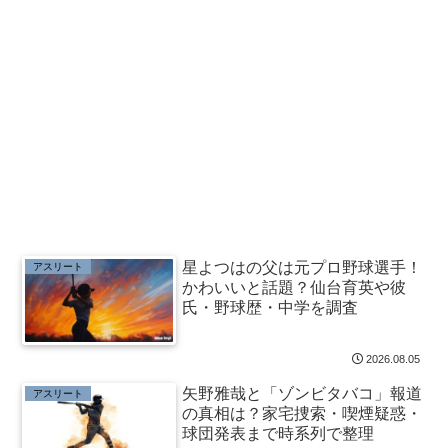
星よつはの父は元プロ野球選手！
アスリート
かわいいと話題？仙台育英や彼
氏・野球歴・中学を調査
2026.08.05
矢野雅哉と「ゾンビタバコ」報道
アスリート
の真相は？家宅捜索・喫煙疑惑・
球団発表まで時系列で整理