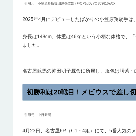
引用元：小笠原羚応援団尾張支部 (@QP1dDyYOS59610)のX
2025年4月にデビューしたばかりの小笠原羚騎手は
身長は148cm、体重は46kgという小柄な体格で
ました。
名古屋競馬の沖田明子厩舎に所属し、服色は胴紫・
初勝利は20戦目！メビウスで差し
引用元：中日新聞
4月23日、名古屋6R（C1・4組）にて、5番人気