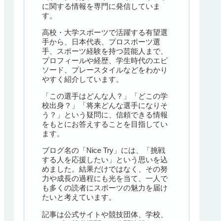
に関する情報を専門に発信していま
す。
高校・大学スポーツで活躍する有望選
手から、日本代表、プロスポーツ選
手、スポーツ経験を持つ芸能人まで、
プロフィールや経歴、学生時代のエピ
ソード、プレースタイルなどをわかり
やすく紹介しています。
「この選手はどんな人？」「どこの学
校出身？」「将来どんな選手になりそ
う？」という疑問に、信頼できる情報
をもとにお答えすることを目指してい
ます。
ブログ名の「Nice Try」には、「挑戦
する人を応援したい」という思いを込
めました。結果だけではなく、その努
力や成長の過程にも光を当て、一人で
も多くの読者にスポーツの魅力を届け
たいと考えています。
記事は公式サイトや競技団体、学校、