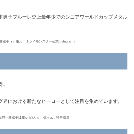
本男子フルーレ史上最年少でのシニアワールドカップメダル
選手（引用元：ミライモンスター公式Instagram）
得。
グ界における新たなヒーローとして注目を集めています。
飯村一輝選手は左から2人目 引用元：時事通信