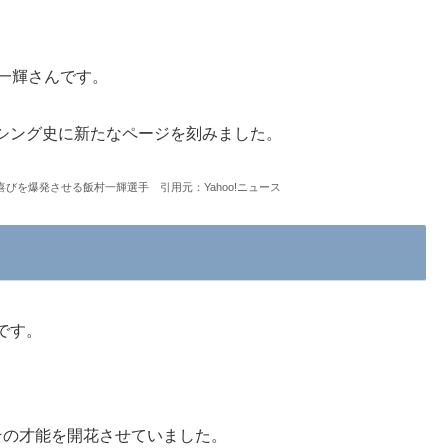
一輝さんです。
シング史に新たなページを刻みました。
を爆発させる飯村一輝選手 引用元：Yahoo!ニュース
です。
その才能を開花させていました。