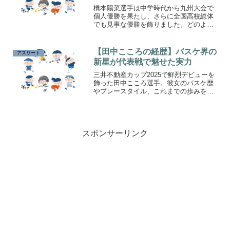
橋本陽菜選手は中学時代から九州大会で
個人優勝を果たし、さらに全国高校総体
でも見事な優勝を飾りました。どのよう
な努力によって輝かしい成績を残したの
でしょうか。橋本選手の中学時代から現
在までの軌跡を掘り下げてご紹介しま
【田中こころの経歴】バスケ界の
アスリート
す。
新星が代表戦で魅せた実力
三井不動産カップ2025で鮮烈デビューを
飾った田中こころ選手。彼女のバスケ歴
やプレースタイル、これまでの歩みを詳
しく紹介します。
スポンサーリンク