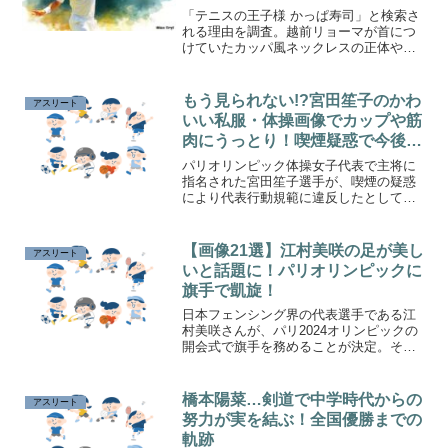
「テニスの王子様 かっぱ寿司」と検索さ
れる理由を調査。越前リョーマが首につ
けていたカッパ風ネックレスの正体や、
かっぱ寿司グッズ説、誰からもらったの
かというファンの疑問をまとめました。
もう見られない!?宮田笙子のかわ
アスリート
いい私服・体操画像でカップや筋
肉にうっとり！喫煙疑惑で今後ど
うなる
パリオリンピック体操女子代表で主将に
指名された宮田笙子選手が、喫煙の疑惑
により代表行動規範に違反したとしてチ
ームを離脱することが決まりました。こ
れにより、オリンピック出場も不透明と
なっています。宮田選手のかわいい画像
【画像21選】江村美咲の足が美し
アスリート
や経歴を紹介します。
いと話題に！パリオリンピックに
旗手で凱旋！
日本フェンシング界の代表選手である江
村美咲さんが、パリ2024オリンピックの
開会式で旗手を務めることが決定。その
実力だけでなく、美しい足元やスタイリ
ッシュな外見でも注目を集めています。
旗手としての選出経緯やその魅力につい
橋本陽菜…剣道で中学時代からの
アスリート
て詳しく紹介します。
努力が実を結ぶ！全国優勝までの
軌跡