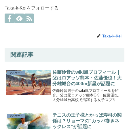
Taka-k-Keiをフォローする
Taka-k-Kei
関連記事
佐藤鈴音のwiki風プロフィール｜
アスリート
父はロアッソ熊本・佐藤優也！大
分雄城台の400m新星が話題に
佐藤鈴音選手のwiki風プロフィールを紹
介。父は元ロアッソ熊本GK・佐藤優也。
大分雄城台高校で活躍する女子スプリン
ターで、100m・200mから400mへ転向し
県高校総体で優勝した注目選手です。
テニスの王子様とかっぱ寿司の関
アスリート
係は？リョーマの“カッパ巻きネ
ックレス”が話題に