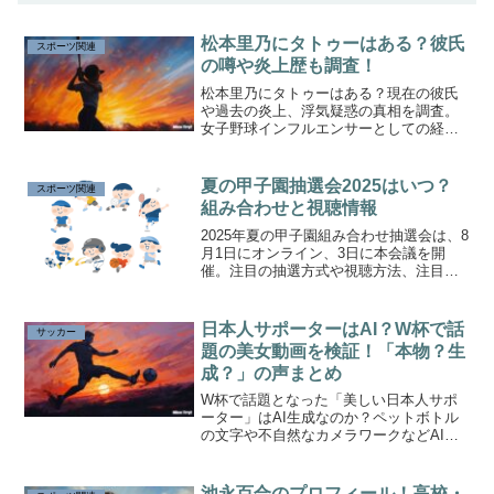
松本里乃にタトゥーはある？彼氏
スポーツ関連
の噂や炎上歴も調査！
松本里乃にタトゥーはある？現在の彼氏
や過去の炎上、浮気疑惑の真相を調査。
女子野球インフルエンサーとしての経歴
やグラビア活動も紹介します。
夏の甲子園抽選会2025はいつ？
スポーツ関連
組み合わせと視聴情報
2025年夏の甲子園組み合わせ抽選会は、8
月1日にオンライン、3日に本会議を開
催。注目の抽選方式や視聴方法、注目校
の対戦カードも解説します。
日本人サポーターはAI？W杯で話
サッカー
題の美女動画を検証！「本物？生
成？」の声まとめ
W杯で話題となった「美しい日本人サポ
ーター」はAI生成なのか？ペットボトル
の文字や不自然なカメラワークなどAI説
の理由を検証。現時点で判明している情
報や、断定できない理由についてもわか
りやすく解説します。
池永百合のプロフィール！高校・