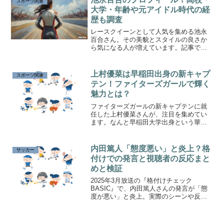
スポーツ関連
大学・年齢や元アイドル時代の経
歴も調査
レースクイーンとして人気を集める池永
百合さん。その美貌とスタイルの良さか
ら気になる人が増えています。記事では
池永百合さんのプロフィール、高校や大
学などの学歴、年齢やこれまでの経歴に
ついてわかりやすくまとめました。
上村優菜は早稲田出身の新キャプ
スポーツ関連
テン！ファイターズガールで輝く
魅力とは？
ファイターズガールの新キャプテンに就
任した上村優菜さんが、注目を集めてい
ます。なんと早稲田大学出身という華や
かな学歴が話題の中心に！札幌で育ち、
夢を追い続けた彼女がどのようにして今
の地位を築いたのか、その魅力とエピソ
内田篤人「態度悪い」と炎上？格
サッカー
ードを徹底解説します。
付けでの発言と視聴者の反応まと
めと検証
2025年3月放送の『格付けチェック
BASIC』で、内田篤人さんの発言が「態
度が悪い」と炎上。実際のシーンや反応
をもとに真意を検証します。