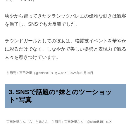
幼少から習ってきたクラシックバレエの優雅な動きは観客
を魅了し、SNSでも大反響でした。
ラウンドガールとしての彼女は、格闘技イベントを華やか
に彩るだけでなく、しなやかで美しい姿勢と表現力で観る
人々を惹きつけています。
引用元：百田汐里（@shiori819）さんのX 2024年10月26日
3. SNSで話題の“妹とのツーショッ
ト”写真
百田汐里さん（右）と妹さん 引用元：百田汐里さん（@shiori819）のX