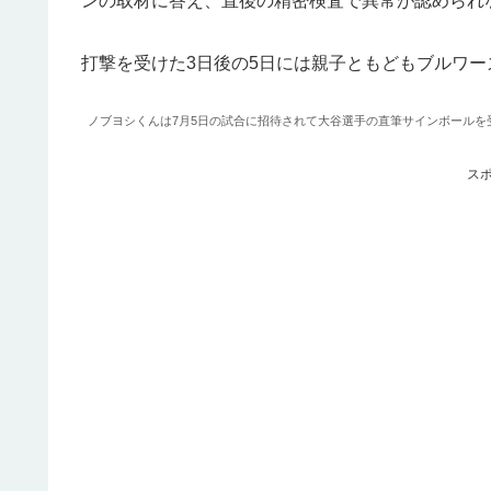
ンの取材に答え、直後の精密検査で異常が認められ
打撃を受けた3日後の5日には親子ともどもブルワ
ノブヨシくんは7月5日の試合に招待されて大谷選手の直筆サインボールを受
ス