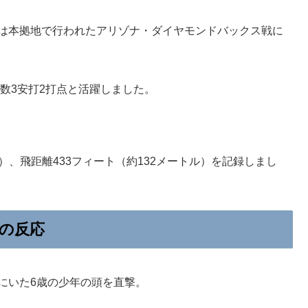
平は本拠地で行われたアリゾナ・ダイヤモンドバックス戦に
打数3安打2打点と活躍しました。
ロ）、飛距離433フィート（約132メートル）を記録しまし
Sの反応
にいた6歳の少年の頭を直撃。