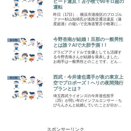
ピード違反！苫小牧で90キロ超の
運転
昨日（17日）、横浜市港南区のプロゴル
ファー杉山知靖氏が道路交通法違反（速
度超過）の疑いで北海道警苫小牧署に逮
捕されました。17日夕方苫小牧市高丘の
国道276号で、最高速度の時速50キロを
44キロ上回る94キロで乗用車を運転した
今野杏南が結婚！旦那の一般男性
未分類
疑いがもたれています。
とは誰？AIで大胆予測！!
グラビアアイドルで女優としても活躍す
る今野杏南さんが結婚を発表しました。
お相手は一般男性とのことです。どんな
ときも支えてくれる安心感と信頼のある
人ということですが、どんな人なのでし
ょうか？AIで大胆予想してみました！
西武・今井達也選手が夜の東京上
未分類
空でプロポーズ！ヘリの夜間飛行
プランとは？
埼玉西武ライオンズの今井達也投手
（25）が同い年のインフルエンサー・ち
ぴろんさんと結婚していたことが分かり
ました。そのプロポーズの場所が夜の東
京上空であることが話題に！いったいど
ういったプランだったのか？調べてみま
した！
スポンサーリンク