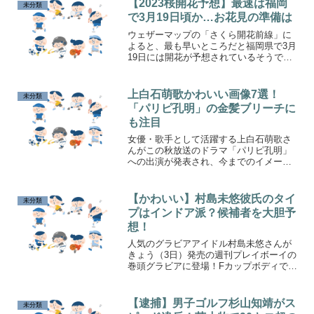
【2023桜開花予想】最速は福岡
未分類
で3月19日頃か…お花見の準備は
ウェザーマップの「さくら開花前線」に
よると、最も早いところだと福岡県で3月
19日には開花が予想されているそうで
す。桜の季節はお花見の季節！というわ
けでお花見を計画するにあたって当日ま
でに準備することをまとめてみました！
上白石萌歌かわいい画像7選！
未分類
「パリピ孔明」の金髪ブリーチに
も注目
女優・歌手として活躍する上白石萌歌さ
んがこの秋放送のドラマ「パリピ孔明」
への出演が発表され、今までのイメージ
とは違った金髪姿を披露！様々なドラ
マ・映画・CMに出演し「かわいい！」と
評判の上白石萌歌さんの画像と共に足跡
【かわいい】村島未悠彼氏のタイ
未分類
を振り返ります。
プはインドア派？候補者を大胆予
想！
人気のグラビアアイドル村島未悠さんが
きょう（3日）発売の週刊プレイボーイの
巻頭グラビアに登場！Fカップボディで人
気の彼女ですが、彼氏はいるのでしょう
か？また好きなタイプはどういう人なの
でしょうか？大胆予想してみました！
【逮捕】男子ゴルフ杉山知靖がス
未分類